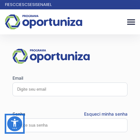
FIESC
CIESC
SESI
SENAI
IEL
Email
Senha
Esqueci minha senha